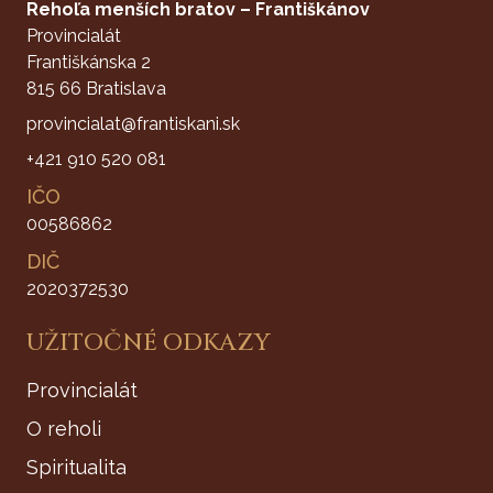
Rehoľa menších bratov – Františkánov
Provincialát
Františkánska 2
815 66 Bratislava
provincialat@frantiskani.sk
+421 910 520 081
IČO
00586862
DIČ
2020372530
UŽITOČNÉ ODKAZY
Provincialát
O reholi
Spiritualita