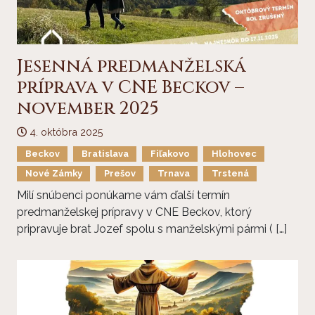
Jesenná predmanželská
príprava v CNE Beckov –
november 2025
4. októbra 2025
Beckov
Bratislava
Fiľakovo
Hlohovec
Nové Zámky
Prešov
Trnava
Trstená
Milí snúbenci ponúkame vám ďalší termín
predmanželskej prípravy v CNE Beckov, ktorý
pripravuje brat Jozef spolu s manželskými pármi ( […]