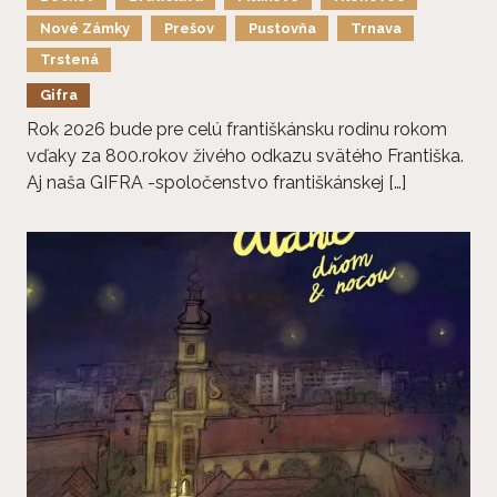
Nové Zámky
Prešov
Pustovňa
Trnava
Trstená
Gifra
Rok 2026 bude pre celú františkánsku rodinu rokom
vďaky za 800.rokov živého odkazu svätého Františka.
Aj naša GIFRA -spoločenstvo františkánskej […]