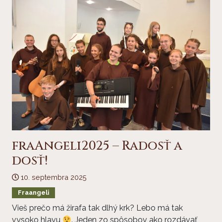
fraAngeli2025 – Radosť a
dosť!
10. septembra 2025
Fraangeli
Vieš prečo má žirafa tak dlhý krk? Lebo má tak
vysoko hlavu
. Jeden zo spôsobov ako rozdávať