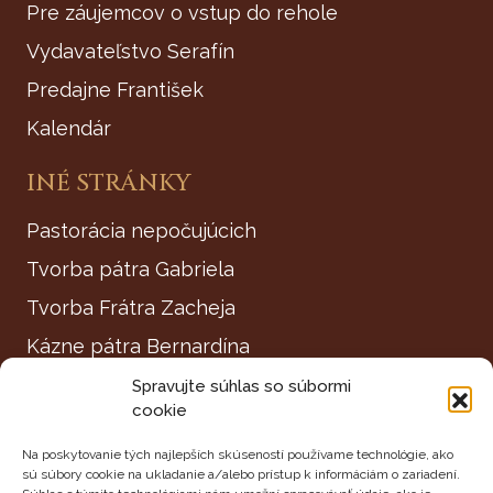
Pre záujemcov o vstup do rehole
Vydavateľstvo Serafín
Predajne František
Kalendár
INÉ STRÁNKY
Pastorácia nepočujúcich
Tvorba pátra Gabriela
Tvorba Frátra Zacheja
Kázne pátra Bernardína
Púte do Sv. zeme
Spravujte súhlas so súbormi
cookie
Františkánska schóla a priatelia
Na poskytovanie tých najlepších skúseností používame technológie, ako
Nekrológ
sú súbory cookie na ukladanie a/alebo prístup k informáciám o zariadení.