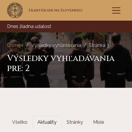
Františkáni na Slovensku
Dnes žiadna udalosť
Domov
Výsledky vyhľadávania
Stránka 3
Výsledky vyhľadávania
pre:
2
Všetko
Aktuality
Stránky
Misie