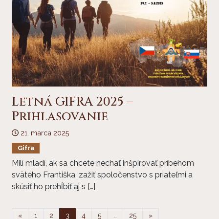
Letná GIFRA 2025 –
Prihlasovanie
21. marca 2025
Gifra
Milí mladí, ak sa chcete nechať inšpirovať príbehom
svätého Františka, zažiť spoločenstvo s priateľmi a
skúsiť ho prehĺbiť aj s […]
Stránkovanie
«
1
2
3
4
5
…
25
»