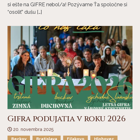
si ešte na GIFRE nebol/a! Pozývame Ťa spoločne si
“osoliť” dušu […]
Gifra podujatia v roku 2026
20. novembra 2025
Beckov
Bratislava
Fiľakovo
Hlohovec